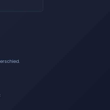
erschied.
t