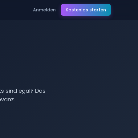
Anmelden
Kostenlos starten
ation
s sind egal? Das
evanz.