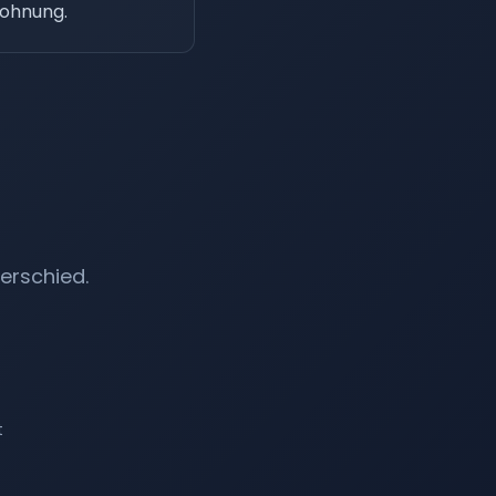
lohnung.
erschied.
t