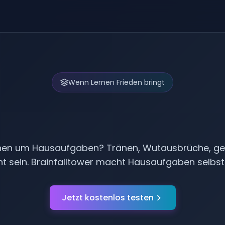
Wenn Lernen Frieden bringt
saufgaben ohne St
onen um Hausaufgaben? Tränen, Wutausbrüche, gen
t sein. Brainfalltower macht Hausaufgaben selbst
Jetzt kostenlos testen