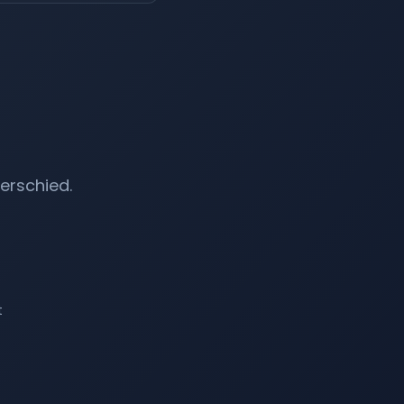
erschied.
t